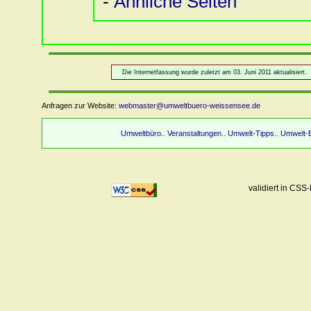
-
Ähnliche Seiten
Die Internetfassung wurde zuletzt am 03. Juni 2011 aktualisiert.
Anfragen zur Website:
webmaster@umweltbuero-weissensee.de
Umweltbüro
Veranstaltungen
Umwelt-Tipps
Umwelt-B
..
..
..
validiert in CS