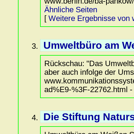
www.berlin.de/ba-pankow/
Ähnliche Seiten
[
Weitere Ergebnisse von 
Umweltbüro am We
Rückschau: "Das Umweltb
aber auch infolge der Umst
www.kommunikationssys
ad%E9-%3F-22762.html -
Die Stiftung Naturs