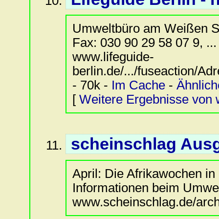
Umweltbüro am Weißen See 
Fax: 030 90 29 58 07 9, ...
www.lifeguide-
berlin.de/.../fuseaction/A
- 70k -
Im Cache
-
Ähnlich
[
Weitere Ergebnisse von w
scheinschlag Ausg
April: Die Afrikawochen i
Informationen beim Umwelt
www.scheinschlag.de/archi